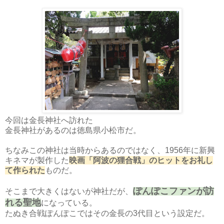
今回は金長神社へ訪れた
金長神社があるのは徳島県小松市だ。
ちなみこの神社は当時からあるのではなく、1956年に新興
キネマが製作した
映画「阿波の狸合戦」のヒットをお礼し
て作られた
ものだ。
ぽんぽこファンが訪
そこまで大きくはないが神社だが、
れる聖地
になっている。
たぬき合戦ぽんぽこではその金長の3代目という設定だ。