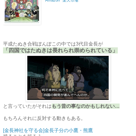
Amazon
楽天市場
平成たぬき合戦ぽんぽこの中では3代目金長が
「四国ではたぬきは畏れられ崇められている」
と言っていたがそれは
もう昔の事なのかもしれない…
もちろんそれに反対する動きもある。
[金長神社を守る会]金長子分の小鷹・熊鷹