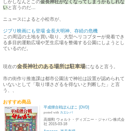
しかしなんとこの
金長神社がなくなってしまうかもしれな
い
と言うのだ…
ニュースによると小松市が、
ジブリ映画にも登場 金長大明神、存続の危機
この周辺の土地を買い取り、大型ヘリコプターが発着でき
る多目的運動広場や芝生広場を整備する公園にしようとし
ているのだ。
金長神社のある場所は駐車場
現在の
になると言う。
市の街作り推進課は都市公園法で神社は設置が認められて
いないとして「取り壊さざるを得ないと判断した」と言
う、、
おすすめ商品
平成狸合戦ぽんぽこ [DVD]
posted with
カエレバ
高畑勲 ウォルト・ディズニー・ジャパン株式会
社 2015-03-18