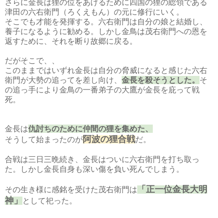
さらに金長は狸の位をあげるために四国の狸の総領である
津田の六右衛門（ろくえもん）の元に修行にいく。
そこでも才能を発揮する。六右衛門は自分の娘と結婚し、
養子になるように勧める。しかし金鳥は茂右衛門への恩を
返すために、それを断り故郷に戻る。
だがそこで、、
このままではいずれ金長は自分の脅威になると感じた六右
衛門が大勢の追ってを差し向け、
金長を殺そうとした。
そ
の追っ手により金鳥の一番弟子の大鷹が金長を庇って戦
死。
金長は
仇討ちのために仲間の狸を集めた、
阿波の狸合戦
そうして始まったのが
だ。
合戦は三日三晩続き、金長はついに六右衛門を打ち取っ
た。しかし金長自身も深い傷を負い死んでしまう。
「正一位金長大明
その生き様に感銘を受けた茂右衛門は
神」
として祀った。