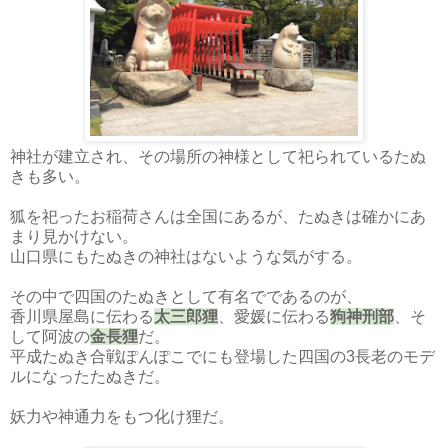
神社が建立され、その場所の神様として祀られているたぬ
きも多い。
狐を祀ったお稲荷さんは全国にあるが、たぬきは確かにあ
まり見かけない。
山口県にもたぬきの神社はないような気がする。
その中で四国のたぬきとして有名でであるのが、
香川県屋島に伝わる
太三郎狸
、愛媛に伝わる
狗神刑部
、そ
して阿波の
金長狸
だ。
平成たぬき合戦ぽんぽこでにも登場した四国の3長老のモデ
ルになったたぬきだ。
妖力や神通力をもつ化け狸だ。