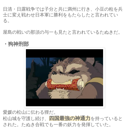
日清・日露戦争では子分と共に満州に行き、小豆の粒を兵
士に変え戦わせ日本軍に勝利をもたらしたと言われてい
る。
屋島の戦いの那須の与一も見たと言われているたぬきだ。
・狗神刑部
愛媛の松山に伝わる狸だ。
四国最強の神通力
松山城を守護し続け、
を持っていると
された。たぬき合戦でも一番の妖力を発揮していた。