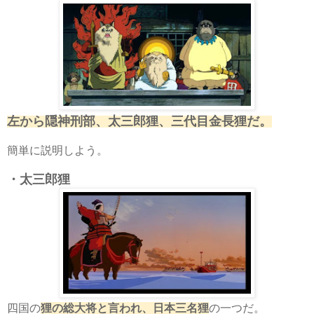
左から隠神刑部、太三郎狸、三代目金長狸だ。
簡単に説明しよう。
・太三郎狸
四国の
狸の総大将と言われ、日本三名狸
の一つだ。