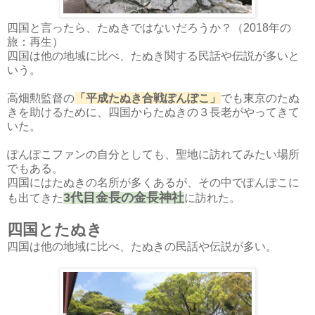
四国と言ったら、たぬきではないだろうか？（2018年の
旅：再生）
四国は他の地域に比べ、たぬき関する民話や伝説が多いと
いう。
高畑勲監督の
「平成たぬき合戦ぽんぽこ」
でも東京のたぬ
きを助けるために、四国からたぬきの３長老がやってきて
いた。
ぽんぽこファンの自分としても、聖地に訪れてみたい場所
でもある。
四国にはたぬきの名所が多くあるが、その中でぽんぽこに
3代目金長の金長神社
も出てきた
に訪れた。
四国とたぬき
四国は他の地域に比べ、たぬきの民話や伝説が多い。