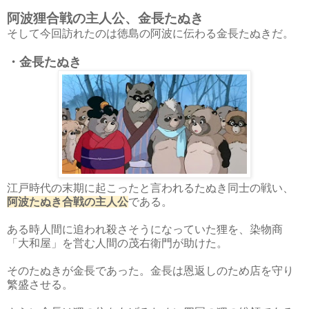
阿波狸合戦の主人公、金長たぬき
そして今回訪れたのは徳島の阿波に伝わる金長たぬきだ。
・金長たぬき
江戸時代の末期に起こったと言われるたぬき同士の戦い、
阿波たぬき合戦の主人公
である。
ある時人間に追われ殺さそうになっていた狸を、染物商
「大和屋」を営む人間の茂右衛門が助けた。
そのたぬきが金長であった。金長は恩返しのため店を守り
繁盛させる。