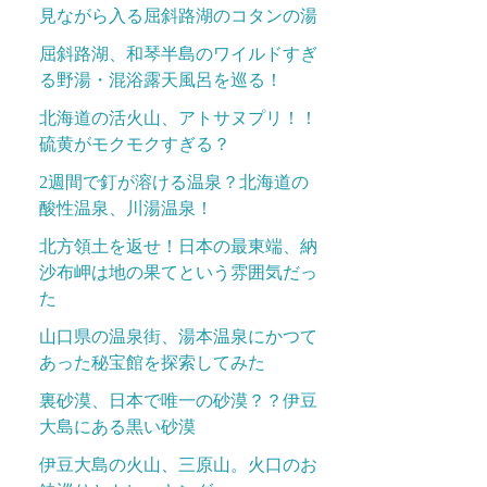
見ながら入る屈斜路湖のコタンの湯
屈斜路湖、和琴半島のワイルドすぎ
る野湯・混浴露天風呂を巡る！
北海道の活火山、アトサヌプリ！！
硫黄がモクモクすぎる？
2週間で釘が溶ける温泉？北海道の
酸性温泉、川湯温泉！
北方領土を返せ！日本の最東端、納
沙布岬は地の果てという雰囲気だっ
た
山口県の温泉街、湯本温泉にかつて
あった秘宝館を探索してみた
裏砂漠、日本で唯一の砂漠？？伊豆
大島にある黒い砂漠
伊豆大島の火山、三原山。火口のお