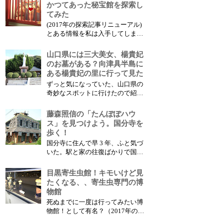
見つけた。 こんなところあった
かつてあった秘宝館を探索し
けな？と思いながら近づいてみる
てみた
と、なんとそれは飲屋街なかっ
(2017年の探索記事リニューアル)
た？？ 中野ジンガロ横丁、飲屋
とある情報を私は入手してしまっ
街のようなオ...
た… それは、なんと 秘宝館の廃
墟 が山口県にあるという情報
山口県には三大美女、楊貴妃
だ。 本当だろうか？早速調査に
のお墓がある？向津具半島に
向かった。 かつては全国にあっ
ある楊貴妃の里に行って見た
た、秘宝館とは？ 秘宝館とは怪
ずっと気になっていた、山口県の
しくエロティックな展示物がある
奇妙なスポットに行けたので紹介
大人の遊園地的 な...
しよう。（2018年の記事：再生）
そのスポットは楊貴妃の里。 実
藤森照信の「たんぽぽハウ
は世界三大美女の楊貴妃の墓は山
ス」を見つけよう。国分寺を
口県にある？？ 楊貴妃のお墓が
歩く！
ある？楊貴妃の里 山口県の北部
国分寺に住んで早 3 年、ふと気づ
の日本海側にあるのが向津具半島
いた。駅と家の往復ばかりで国分
だ。そこにあ...
寺の他の場所を殆ど知らないこと
に。(2016年に記事:再生) そして
目黒寄生虫館！キモいけど見
元、建築学生として思いだした。
たくなる、、寄生虫専門の博
国分寺には藤森照信の 自邸「た
物館
んぽぽハウス」 があることを。
死ぬまでに一度は行ってみたい博
そうだこれを探しに行こう！！ ...
物館！として有名？（2017年の記
事：再生） それが東京の目黒に