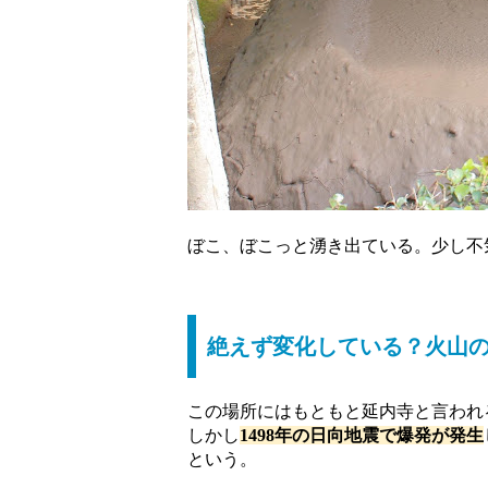
ぼこ、ぼこっと湧き出ている。少し不
絶えず変化している？火山
この場所にはもともと延内寺と言われ
しかし
1498年の日向地震で爆発が発生
という。