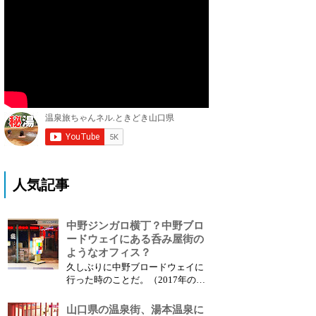
人気記事
中野ジンガロ横丁？中野ブロ
ードウェイにある呑み屋街の
ようなオフィス？
久しぶりに中野ブロードウェイに
行った時のことだ。（2017年の記
事:再生） 歩いてお店を見て回っ
ていると、古めかしいの飲屋街を
山口県の温泉街、湯本温泉に