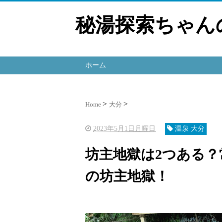
秘湯探索ちゃん
ホーム
Home
大分
2023年5月1日月曜日
温泉 大分
坊主地獄は2つある
の坊主地獄！