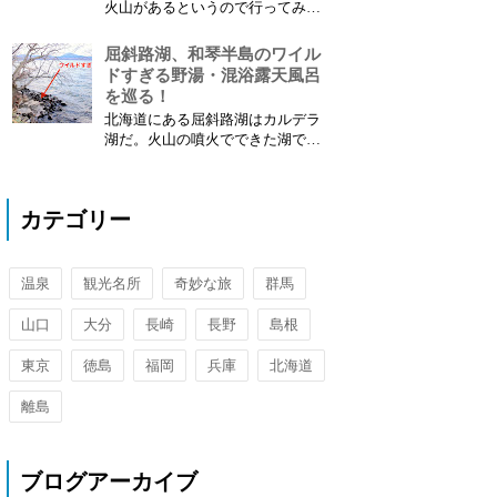
火山があるというので行ってみ
と言う言葉...
た。(2018年の記事:再) ここは本
当に日本か？地球か？ と思う自
屈斜路湖、和琴半島のワイル
然の光景であった。 硫黄がモク
ドすぎる野湯・混浴露天風呂
モク、アトサヌプリ 北海道、弟
を巡る！
子屈にあるのが活火山アトサヌプ
北海道にある屈斜路湖はカルデラ
リだ。 今でも火山活動が活発 で
湖だ。火山の噴火でできた湖であ
火山ガスを...
る。 (2018年の記事:再) その周辺
には多くの温泉があるのだ。 北
海道だからだろうか？ 野湯や混
カテゴリー
浴の露天 も多くある。 その中の
いくつかを巡ってきた。 野湯と
火山活動が見れる和琴半島 屈斜
路の周...
温泉
観光名所
奇妙な旅
群馬
山口
大分
長崎
長野
島根
東京
徳島
福岡
兵庫
北海道
離島
ブログアーカイブ