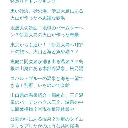
鉢巡りとトレッキング
黒い砂浜、砂の浜。伊豆大島にある
火山が作った不思議な砂浜
地層大切断面！地球のバームクーヘ
ン？伊豆大島の火山が作った奇景
東京からも近い！！伊豆大島へ1拍2
日の旅へ。火山と海と魚や猫？？
裏庭に間欠泉が湧き出る温泉？？島
根の山奥にある木部谷温泉、松乃湯
コバルトブルーの温泉と海を一望で
きる！別府、いちのいで会館！
山口県の温泉紹介！周南市、三丘温
泉のバーデンハウス三丘、温泉の中
に観葉植物？※現在長期休業中
公園の中にある温泉？別府のタイム
スリップしたかのような共同浴場