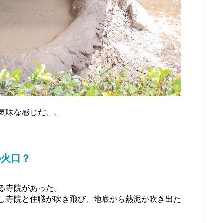
気味な感じだ、、
の火口？
る寺院があった。
し寺院と住職が吹き飛び、地底から熱泥が吹き出た