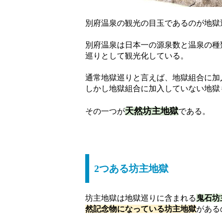
別府温泉の観光の目玉であるのが地獄巡り
別府温泉は日本一の源泉数と温泉の種
巡りとして観光化している。
通常地獄巡りと言えば、地獄組合に加
しかし地獄組合に加入していない地獄
天然坊主地獄
その一つが
である。
2つある坊主地獄
坊主地獄は地獄巡りに含まれる
鬼石坊
然記念物になっている坊主地獄
がある