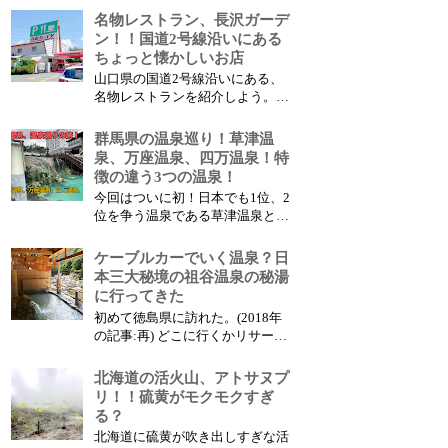
ある 目黒寄生虫館 だ。 今回、そ
名物レストラン、長沢ガーデ
の博物館に行ってみたので紹介し
ン！！国道2号線沿いにある
よう。 行く人は心して行って欲
ちょっと懐かしいお店
しい、 閲覧注意の博物館 だ、 し
山口県の国道2号線沿いにある、
かし怖いもの見たさで行きたくな
名物レストランを紹介しよう。
ってし...
昭和の懐かしさも残す、なぜか行
きたくなるレストランだ。 2号線
群馬県の温泉巡り！草津温
ユーザーおなじみ！長沢ガーデン
泉、万座温泉、四万温泉！特
そのレストランがあるのは、山口
徴の違う3つの温泉！
県鋳銭司の長沢池の辺り、国道2
今回はついに初！日本でも1位、2
号線沿いだ。 昭和を感じること
位を争う温泉である草津温泉と、
ができる、...
その周辺の温泉に行ってきた！
（2019年の記事:再） 豊富な温泉
ケーブルカーでいく温泉？日
と温泉街、そして自然を感じされ
本三大秘境の祖谷温泉の秘湯
る場所であった。 紹介しよう。
に行ってきた
群馬県の温泉巡り！草津、万座、
初めて徳島県に訪れた。(2018年
四万！ 温泉巡りの旅！ 今回は群
の記事:再) どこに行くかリサーチ
馬県の温...
して発見したのが秘湯、祖谷温泉
だ。 徳島の奥深い山にあり、険
北海道の活火山、アトサヌプ
しい渓谷と美しい自然が残る場所
リ！！硫黄がモクモクすぎ
だ。 まずその温泉がある祖谷渓
る？
谷に向かった。 日本三大秘境の
北海道に硫黄が吹き出しすぎな活
一つ祖谷渓谷 日本人は三大〇〇